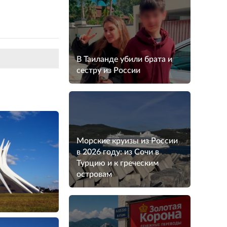
В Таиланде убили брата и
сестру из России
Морские круизы из России
в 2026 году: из Сочи в
Турцию и к греческим
островам