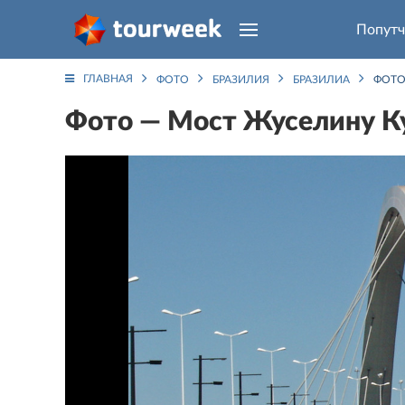
Попутч
ГЛАВНАЯ
ФОТО
БРАЗИЛИЯ
БРАЗИЛИА
ФОТО
Фото — Мост Жуселину Куби