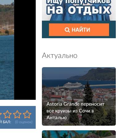
Актуально
Astoria Grande переносит
все круизы из Сочи в
Анталью
Й БАЛ:
(
0
оценок)