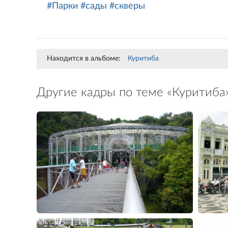
#Парки
#сады
#скверы
Находится в альбоме:
Куритиба
Другие кадры по теме «Куритиба