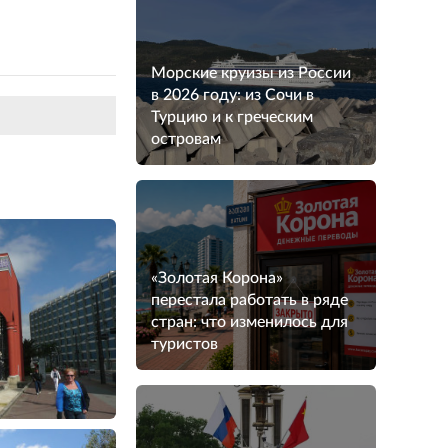
Морские круизы из России
в 2026 году: из Сочи в
Турцию и к греческим
островам
«Золотая Корона»
перестала работать в ряде
стран: что изменилось для
туристов