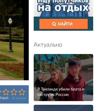
Актуально
В Таиланде убили брата и
сестру из России
Й БАЛ:
(
0
оценок)