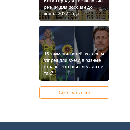
Китай продлил безвизовый
режим для россиян до
конца 2027 года
15 знаменитостей, которым
запрещали въезд в разные
страны: что они сделали не
так?
Смотреть еще