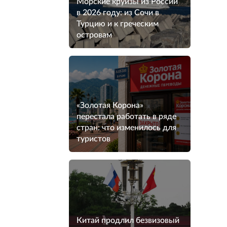
Морские круизы из России
в 2026 году: из Сочи в
Турцию и к греческим
островам
«Золотая Корона»
перестала работать в ряде
стран: что изменилось для
туристов
Китай продлил безвизовый