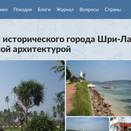
ики
Поездки
Блоги
Журнал
Вопросы
Страны
 исторического города Шри-Л
ной архитектурой