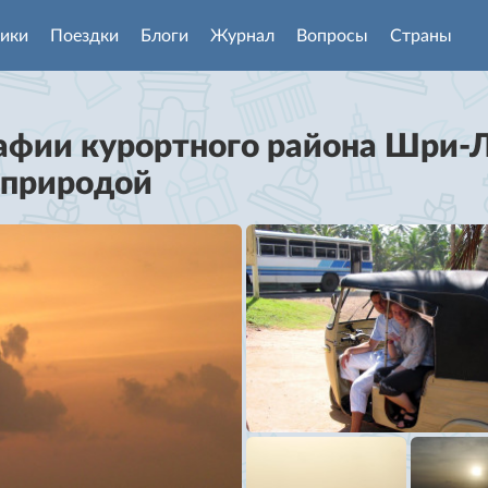
ики
Поездки
Блоги
Журнал
Вопросы
Страны
афии курортного района Шри-
 природой