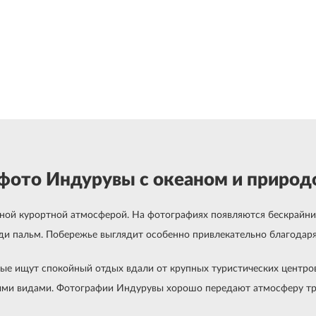
ото Индурувы с океаном и приро
ой курортной атмосферой. На фотографиях появляются бескрайние 
ди пальм. Побережье выглядит особенно привлекательно благодар
рые ищут спокойный отдых вдали от крупных туристических центров
ыми видами. Фотографии Индурувы хорошо передают атмосферу тро