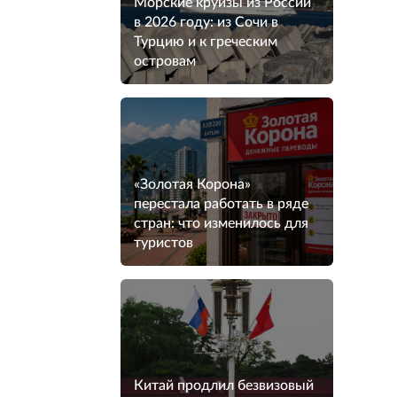
Морские круизы из России
в 2026 году: из Сочи в
Турцию и к греческим
островам
«Золотая Корона»
перестала работать в ряде
стран: что изменилось для
туристов
Китай продлил безвизовый