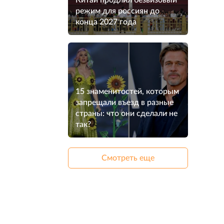
Китай продлил безвизовый
режим для россиян до
конца 2027 года
15 знаменитостей, которым
запрещали въезд в разные
страны: что они сделали не
так?
Смотреть еще