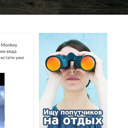
i Monkey
нки вида
 кстати уже