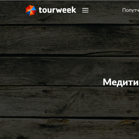
Попутч
Медити