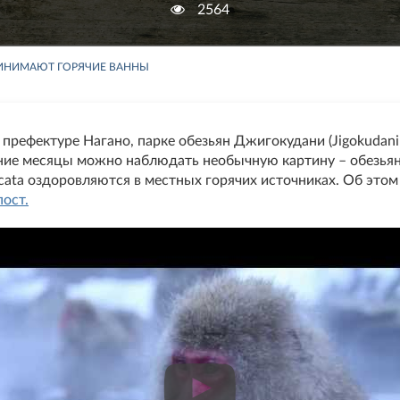
2564
ИНИМАЮТ ГОРЯЧИЕ ВАННЫ
 префектуре Нагано, парке обезьян Джигокудани (Jigokudan
мние месяцы можно наблюдать необычную картину – обезья
cata оздоровляются в местных горячих источниках. Об этом
пост.