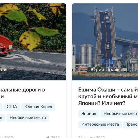
аля
Юрий Поляков
альные дороги в
Ешима Охаши – самый
ии
крутой и необычный м
Японии? Или нет?
США
Южная Корея
Япония
Необычные мест
я
Необычные места
Интересные места
Транс
Архитектура
ря 2023
7992
22 января 2022