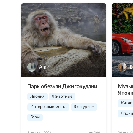
Amir
В
Парк обезьян Джигокудани
Музык
Япон
Япония
Животные
Китай
Интересные места
Экотуризм
Япони
Горы
6 августа 2026
366
26 октяб