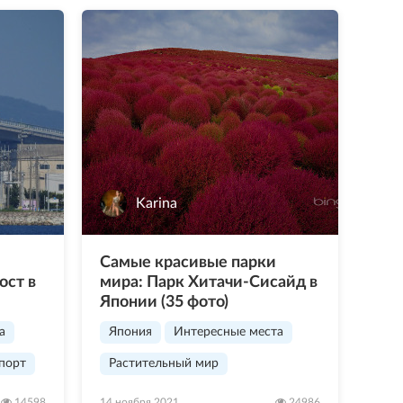
Karina
Самые красивые парки
ост в
мира: Парк Хитачи-Сисайд в
Японии (35 фото)
а
Япония
Интересные места
порт
Растительный мир
14598
14 ноября 2021
24986