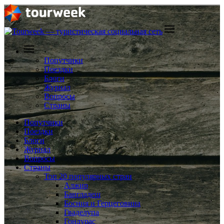
Попутчики
Поездки
Блоги
Журнал
Вопросы
Страны
Попутчики
Поездки
Блоги
Журнал
Вопросы
Страны
Топ 20 популярных стран
Алжир
Бангладеш
Босния и Герцеговина
Гваделупа
Гондурас