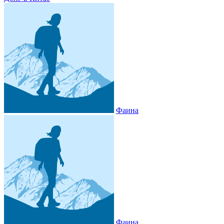
Фаина
Фаина