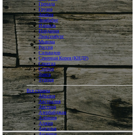
Гренада
Грузия
Замбия
Зимбабве
Израиль
Иордания
Люксембург
Мьянма
Россия
Сальвадор
Северная Корея (КНДР)
Сенегал
Сербия
Тонга
Турция
Все страны
Абхазия
Австралия
Австрия
Азербайджан
Албания
Алжир
Ангилья
Андорра