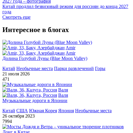
Китай продлил безвизовый режим для россиян до конца 2027
года
Смотреть еще
Интересное в блогах
Amir
Amir
Долина Голубой Луны (Blue Moon Valley)
Китай
Необычные места
Парки развлечений
Горы
21 июля 2026
471
Валя
Валя
Музыкальные дороги в Японии
Китай
США
Южная Корея
Япония
Необычные места
26 октября 2023
7994