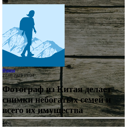
Фаина
27.08.2025 19:04
Фотограф из Китая делает
снимки небогатых семей и
всего их имущества
1028