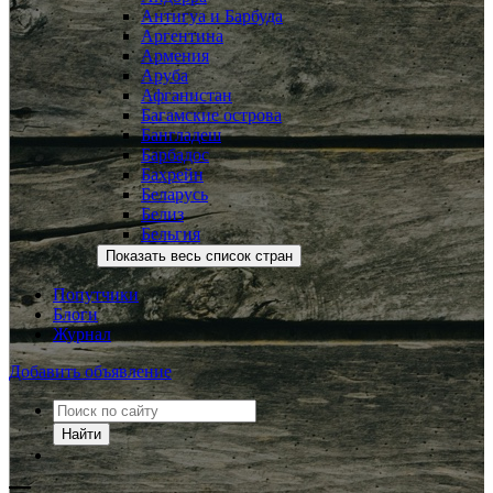
Антигуа и Барбуда
Аргентина
Армения
Аруба
Афганистан
Багамcкие острова
Бангладеш
Барбадос
Бахрейн
Беларусь
Белиз
Бельгия
Показать весь список стран
Попутчики
Блоги
Журнал
Добавить объявление
Найти