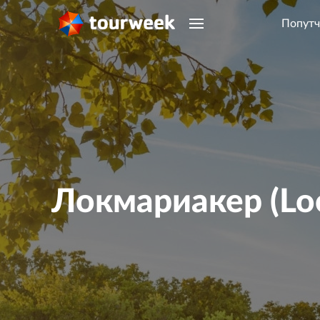
Попутч
Локмариакер (Lo