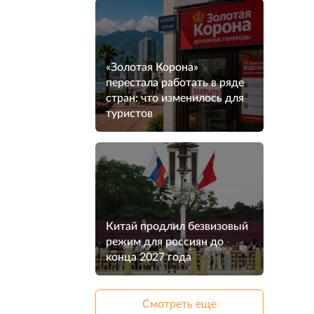
«Золотая Корона»
перестала работать в ряде
стран: что изменилось для
туристов
Китай продлил безвизовый
режим для россиян до
конца 2027 года
Смотреть еще