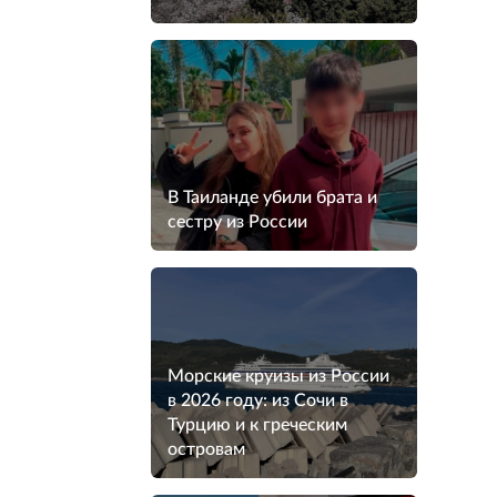
В Таиланде убили брата и
сестру из России
Морские круизы из России
в 2026 году: из Сочи в
Турцию и к греческим
островам