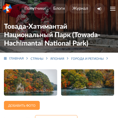
Попутчики
Блоги
Журнал
Товада-Хатимантай
Национальный Парк (Towada-
Hachimantai National Park)
ГЛАВНАЯ
СТРАНЫ
ЯПОНИЯ
ГОРОДА И РЕГИОНЫ
ТОХ
ДОБАВИТЬ ФОТО