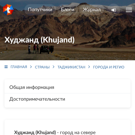
Попутчики
Блоги
Журнал
Худжанд (Khujand)
ГЛАВНАЯ
СТРАНЫ
ТАДЖИКИСТАН
ГОРОДА И РЕГИОНЫ
Общая информация
Достопримечательности
Худжанд (Khujand)
- город на севере