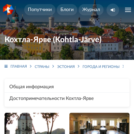
Попутчики
Блоги
Журнал
Кохтла-Ярве (Kohtla-Järve)
ГЛАВНАЯ
СТРАНЫ
ЭСТОНИЯ
ГОРОДА И РЕГИОНЫ
КО
Общая информация
Достопримечательности Кохтла-Ярве