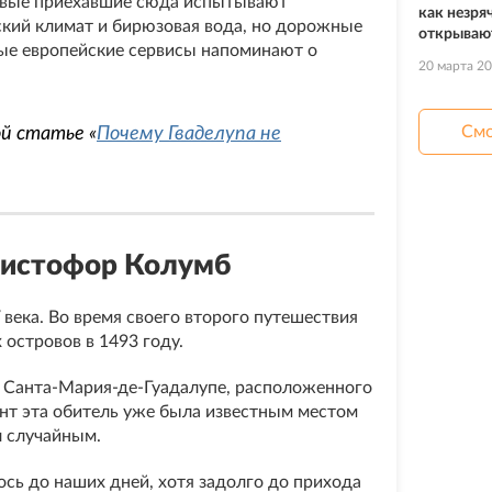
рвые приехавшие сюда испытывают
как незря
кий климат и бирюзовая вода, но дорожные
открываю
ые европейские сервисы напоминают о
20 марта 2
Смо
й статье «
Почему Гваделупа не
Христофор Колумб
 века. Во время своего второго путешествия
 островов в 1493 году.
я Санта-Мария-де-Гуадалупе, расположенного
ент эта обитель уже была известным местом
л случайным.
ось до наших дней, хотя задолго до прихода