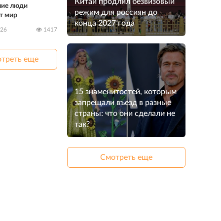
Китай продлил безвизовый
чие люди
режим для россиян до
т мир
конца 2027 года
026
1417
треть еще
15 знаменитостей, которым
запрещали въезд в разные
страны: что они сделали не
так?
Смотреть еще