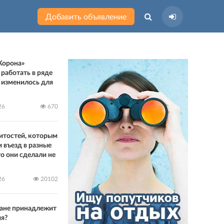
Добавить объявление
Корона»
 работать в ряде
о изменилось для
26
670
итостей, которым
 въезд в разные
то они сделали не
26
20102
ране принадлежит
ия?