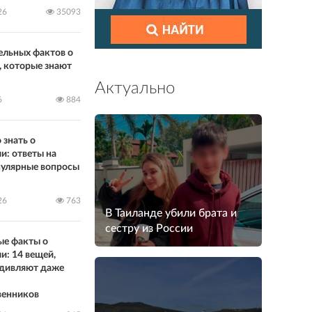
26
35093
ельных фактов о
, которые знают
Актуально
6
884
 знать о
и: ответы на
пулярные вопросы
26
763
В Таиланде убили брата и
сестру из России
ые факты о
и: 14 вещей,
удивляют даже
венников