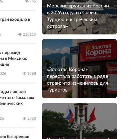
26
945
Морские круизы из России
в 2026 году: из Сочи в
Турцию и к греческим
тран входило в
островам
6
218119
у пирамид
на в Мексике:
бшие
«Золотая Корона»
2026
1588
перестала работать в ряде
стран: что изменилось для
туристов
 гиды лишали
мечты о Гималаях
еннических
й
026
2360
ия без зрения: