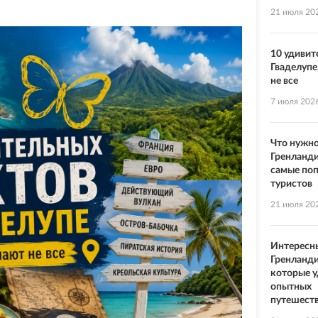
21 июля 20
10 удивит
Гваделупе
не все
7 июля 202
Что нужно
Гренланди
самые по
туристов
21 июля 20
Интересн
Гренланди
которые 
опытных
путешест