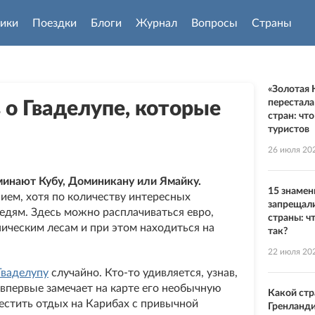
ики
Поездки
Блоги
Журнал
Вопросы
Страны
«Золотая 
перестала
 о Гваделупе, которые
стран: чт
туристов
26 июля 20
минают Кубу, Доминикану или Ямайку.
15 знамен
ием, хотя по количеству интересных
запрещали
седям. Здесь можно расплачиваться евро,
страны: ч
ическим лесам и при этом находиться на
так?
22 июля 20
Гваделупу
случайно. Кто-то удивляется, узнав,
 впервые замечает на карте его необычную
Какой ст
естить отдых на Карибах с привычной
Гренланд