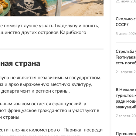
21 июля 20
Сколько с
СССР?
 помогут лучше узнать Гваделупу и понять,
льшинство других островов Карибского
5 июля 202
Стрельба 
Теотиуака
ьная страна
есть поги
21 апреля 
елупа не является независимым государством.
на и ярко выраженную местную культуру,
В Непале
 департамент и регион страны.
туристов 
ради мош
ьным языком остается французский, а
эвакуаци
еют французское гражданство и участвуют в
7 апреля 2
и страны.
ести тысячах километров от Парижа, посреди
Путешеств