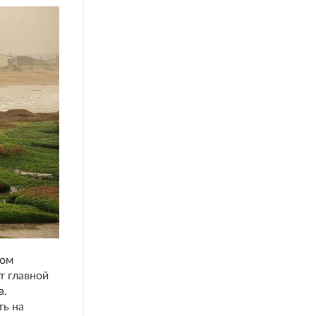
ном
т главной
а.
ть на