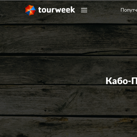
Попутч
Кабо-П