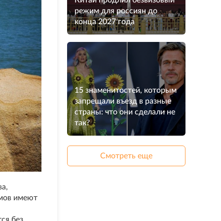
Китай продлил безвизовый
режим для россиян до
конца 2027 года
15 знаменитостей, которым
запрещали въезд в разные
страны: что они сделали не
так?
Смотреть еще
ва,
омов имеют
ся без