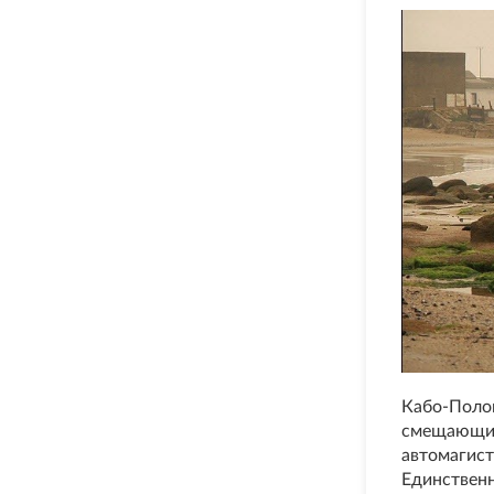
Кабо-Полон
смещающихс
автомагистр
Единственн