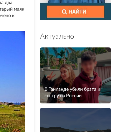
на два
старый маяк
чено к
Актуально
В Таиланде убили брата и
сестру из России