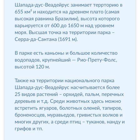
Шапада-дус-Веадейрус занимает террторию в
655 км² и находится на древнем плато (самая
высокая равнина Бразилии), высота которого
варьируется от 600 до 1650 м над уровнем
моря. Высшая точка на территории парка –
Серра-да-Сантана (1691 м).
В парке есть каньоны и большое количество
водопадов, крупнейший — Рио-Прету-Фолс,
высотой 120 м.
Также на территории национального парка
Шапада-дус-Веадейрус насчитывается более
25 видов растений – орхидей, пальм, перечных
деревьев и т.д. Среди животных здесь можно
встретить ягуаров, болотных оленей, тапиров,
броненосцев, муравьедов, гривистых волков и
многих других, а среди птиц – туканов, нанду и
грифов и тп.