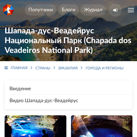
Попутчики
Блоги
Журнал
Шапада-дус-Веадейрус
Национальный Парк (Chapada dos
Veadeiros National Park)
ГЛАВНАЯ
СТРАНЫ
БРАЗИЛИЯ
ГОРОДА И РЕГИОНЫ
ША
Введение
Видео Шапада-дус-Веадейрус