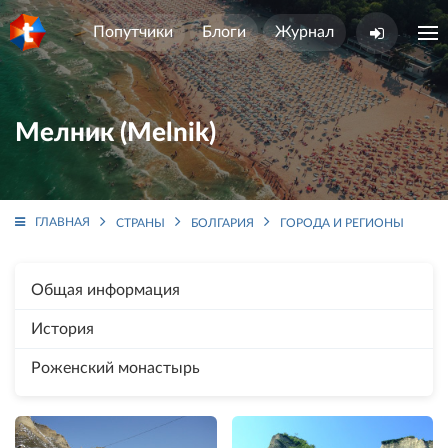
Попутчики
Блоги
Журнал
Мелник (Melnik)
ГЛАВНАЯ
СТРАНЫ
БОЛГАРИЯ
ГОРОДА И РЕГИОНЫ
МЕ
Общая информация
История
Роженский монастырь