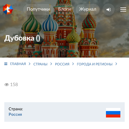
Попутчики
Блоги
Журнал
Дубовка ()
ГЛАВНАЯ
СТРАНЫ
РОССИЯ
ГОРОДА И РЕГИОНЫ
ВОЛ
158
Страна:
Россия