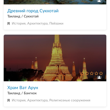
(
)
Древний город Сукхотай
Таиланд / Сукхотай
История
,
Архитектура
,
Пейзажи
(
)
Храм Ват Арун
Таиланд / Бангкок
История
,
Архитектура
,
Религиозные сооружения