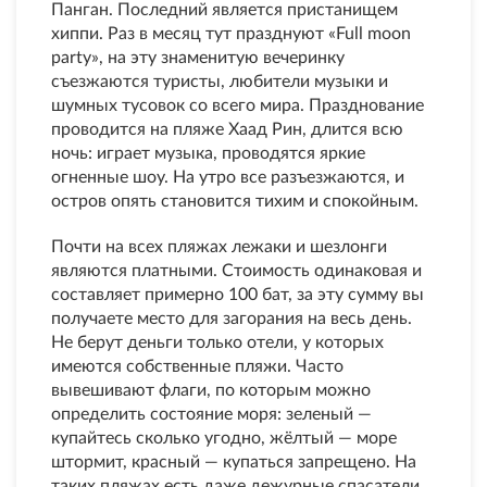
Панган. Последний является пристанищем
хиппи. Раз в месяц тут празднуют «Full moon
party», на эту знаменитую вечеринку
съезжаются туристы, любители музыки и
шумных тусовок со всего мира. Празднование
проводится на пляже Хаад Рин, длится всю
ночь: играет музыка, проводятся яркие
огненные шоу. На утро все разъезжаются, и
остров опять становится тихим и спокойным.
Почти на всех пляжах лежаки и шезлонги
являются платными. Стоимость одинаковая и
составляет примерно 100 бат, за эту сумму вы
получаете место для загорания на весь день.
Не берут деньги только отели, у которых
имеются собственные пляжи. Часто
вывешивают флаги, по которым можно
определить состояние моря: зеленый —
купайтесь сколько угодно, жёлтый — море
штормит, красный — купаться запрещено. На
таких пляжах есть даже дежурные спасатели,