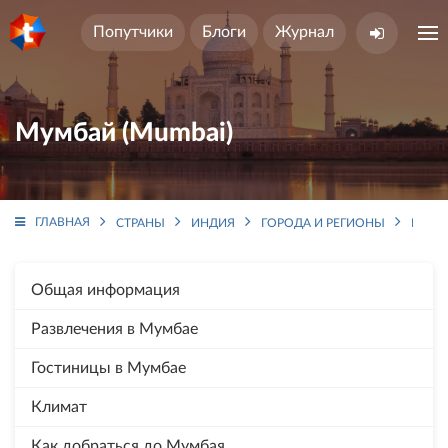
Попутчики
Блоги
Журнал
Мумбай (Mumbai)
ГЛАВНАЯ
СТРАНЫ
ИНДИЯ
ГОРОДА И РЕГИОНЫ
МАХА
Общая информация
Развлечения в Мумбае
Гостиницы в Мумбае
Климат
Как добраться до Мумбая