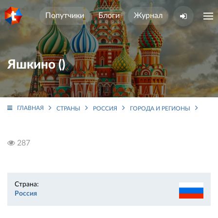
Попутчики
Блоги
Журнал
Яшкино ()
ГЛАВНАЯ
СТРАНЫ
РОССИЯ
ГОРОДА И РЕГИОНЫ
КЕМ
287
Страна:
Россия