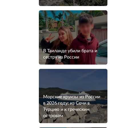
В Таиланде убили брата и
сестру из России
Морские круизы из России
в 2026 году: из Сочи в
Турцию и к греческим
островам