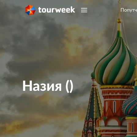
Попутч
Назия ()