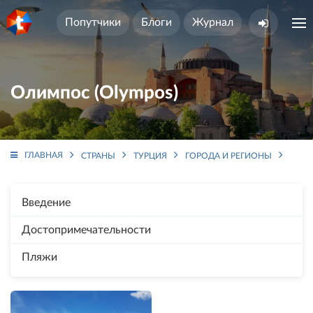
Попутчики
Блоги
Журнал
Олимпос (Olympos)
ГЛАВНАЯ
СТРАНЫ
ТУРЦИЯ
ГОРОДА И РЕГИОНЫ
СРЕД
Введение
Достопримечательности
Пляжи