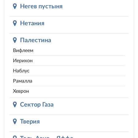
Негев пустыня
Нетания
Палестина
Вифлеем
Иерихон
Наблус
Рамалла
Хеврон
Сектор Газа
Тверия