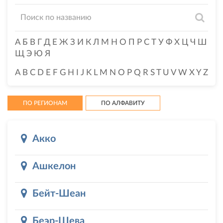
А
Б
В
Г
Д
Е
Ж
З
И
К
Л
М
Н
О
П
Р
С
Т
У
Ф
Х
Ц
Ч
Ш
Щ
Э
Ю
Я
A
B
C
D
E
F
G
H
I
J
K
L
M
N
O
P
Q
R
S
T
U
V
W
X
Y
Z
ПО РЕГИОНАМ
ПО АЛФАВИТУ
Акко
Ашкелон
Бейт-Шеан
Беэр-Шева