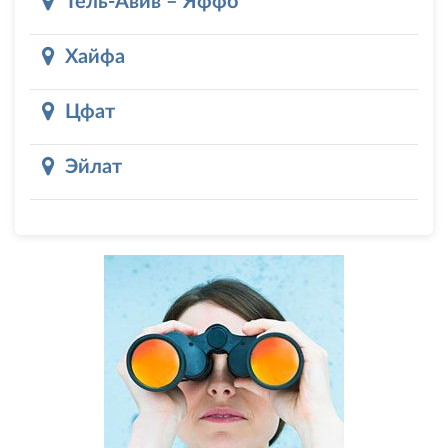
Тель-Авив – Яффо
Хайфа
Цфат
Эйлат